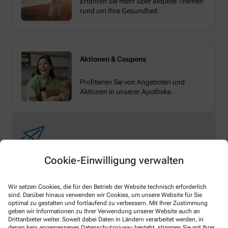
Erfahren Sie mehr über aktuelle Themen
rund um Ihre Gesundheit.
Aktionen & Coupons
Profitieren Sie von Angeboten und
Aktionen in unserer Apotheke.
Cookie-Einwilligung verwalten
Melden Sie sich hier an und sichern Sie sich
Wir setzen Cookies, die für den Betrieb der Website technisch erforderlich
Ihren 10% Gutschein* für unsere Apotheke
sind. Darüber hinaus verwenden wir Cookies, um unsere Website für Sie
optimal zu gestalten und fortlaufend zu verbessern. Mit Ihrer Zustimmung
geben wir Informationen zu Ihrer Verwendung unserer Website auch an
Drittanbieter weiter. Soweit dabei Daten in Ländern verarbeitet werden, in
denen kein angemessenes Datenschutzniveau besteht, stimmen Sie mit Ihrer