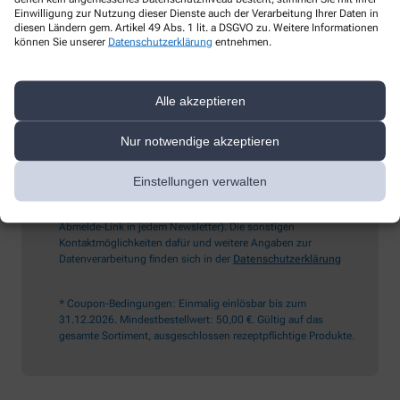
Einwilligung zur Nutzung dieser Dienste auch der Verarbeitung Ihrer Daten in
diesen Ländern gem. Artikel 49 Abs. 1 lit. a DSGVO zu. Weitere Informationen
können Sie unserer
Datenschutzerklärung
entnehmen.
Sind Sie ein Mensch? Dann wählen Sie bitte
den LKW
Alle akzeptieren
Ich möchte den im Namen meiner Apotheke versandten News-
Service abonnieren, der von der Alliance Healthcare Deutschland
Nur notwendige akzeptieren
GmbH (AHD) angeboten wird. Hiermit willige ich ein, dass AHD
meine E-Mail-Adresse zum Versand des News-Service
verarbeitet. AHD setzt für den Versand und die Analyse des
Einstellungen verwalten
Newsletters den Dienstleister Emarsys ein. Die Einwilligung
kann jederzeit für die Zukunft widerrufen werden (z.B. über den
Abmelde-Link in jedem Newsletter). Die sonstigen
Kontaktmöglichkeiten dafür und weitere Angaben zur
Datenverarbeitung finden sich in der
Datenschutzerklärung
* Coupon-Bedingungen: Einmalig einlösbar bis zum
31.12.2026. Mindestbestellwert: 50,00 €. Gültig auf das
gesamte Sortiment, ausgeschlossen rezeptpflichtige Produkte.