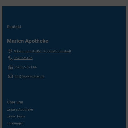
Kontakt
Marien Apotheke
Nibelungenstraße 72
,
68642
Bürstadt
06206/6196
06206/707144
info@apomueller.de
Über uns
Unsere Apotheke
Unser Team
Leistungen