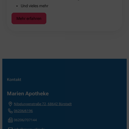
Und vieles mehr
Mehr erfahren
Kontakt
Marien Apotheke
Nibelungenstraße 72
,
68642
Bürstadt
06206/6196
06206/707144