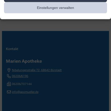
Einstellungen verwalten
Kontakt
Marien Apotheke
Nibelungenstraße 72
,
68642
Bürstadt
06206/6196
06206/707144
info@apomueller.de