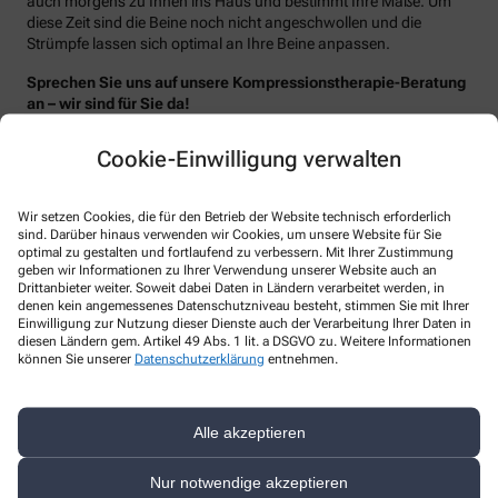
auch morgens zu Ihnen ins Haus und bestimmt Ihre Maße. Um
diese Zeit sind die Beine noch nicht angeschwollen und die
Strümpfe lassen sich optimal an Ihre Beine anpassen.
Sprechen Sie uns auf unsere Kompressionstherapie-Beratung
an – wir sind für Sie da!
Cookie-Einwilligung verwalten
Wir setzen Cookies, die für den Betrieb der Website technisch erforderlich
sind. Darüber hinaus verwenden wir Cookies, um unsere Website für Sie
optimal zu gestalten und fortlaufend zu verbessern. Mit Ihrer Zustimmung
geben wir Informationen zu Ihrer Verwendung unserer Website auch an
Drittanbieter weiter. Soweit dabei Daten in Ländern verarbeitet werden, in
denen kein angemessenes Datenschutzniveau besteht, stimmen Sie mit Ihrer
Einwilligung zur Nutzung dieser Dienste auch der Verarbeitung Ihrer Daten in
diesen Ländern gem. Artikel 49 Abs. 1 lit. a DSGVO zu. Weitere Informationen
können Sie unserer
Datenschutzerklärung
entnehmen.
Alle akzeptieren
Nur notwendige akzeptieren