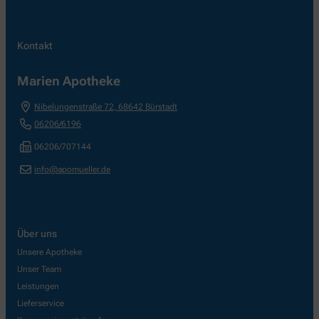
Kontakt
Marien Apotheke
Nibelungenstraße 72
,
68642
Bürstadt
06206/6196
06206/707144
info@apomueller.de
Über uns
Unsere Apotheke
Unser Team
Leistungen
Lieferservice