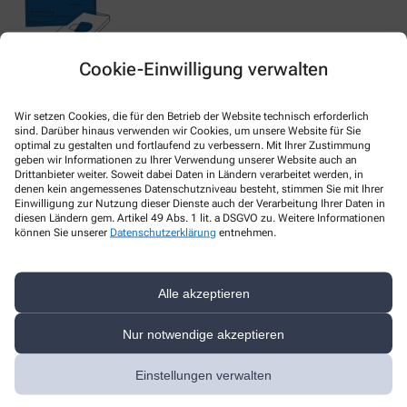
Cookie-Einwilligung verwalten
Nachweis Ihrer Befreiung
Wir setzen Cookies, die für den Betrieb der Website technisch erforderlich
sind. Darüber hinaus verwenden wir Cookies, um unsere Website für Sie
optimal zu gestalten und fortlaufend zu verbessern. Mit Ihrer Zustimmung
Wenn Sie einen Ausweis über die Befreiung der gesetzlichen
geben wir Informationen zu Ihrer Verwendung unserer Website auch an
Zuzahlung haben, können wir diese Info speichern und Sie
Drittanbieter weiter. Soweit dabei Daten in Ländern verarbeitet werden, in
müssen Ihren Ausweis nicht immer vorzeigen.
denen kein angemessenes Datenschutzniveau besteht, stimmen Sie mit Ihrer
Einwilligung zur Nutzung dieser Dienste auch der Verarbeitung Ihrer Daten in
diesen Ländern gem. Artikel 49 Abs. 1 lit. a DSGVO zu. Weitere Informationen
können Sie unserer
Datenschutzerklärung
entnehmen.
Kundenkarte beantragen
Jetzt schnell und einfach online beantragen und beim nächsten
Alle akzeptieren
Besuch bei uns in der Apotheke abholen.
Nur notwendige akzeptieren
Anrede
Einstellungen verwalten
Vorname *